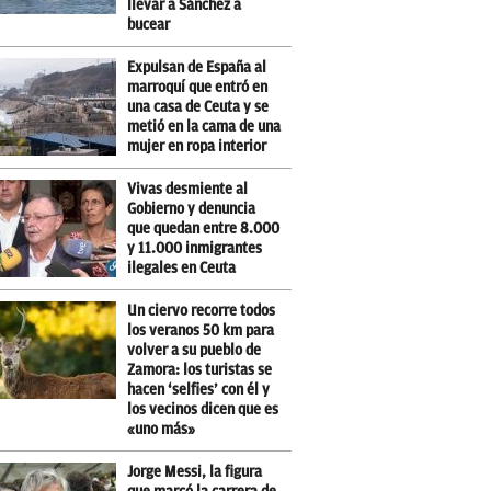
llevar a Sánchez a
bucear
Expulsan de España al
marroquí que entró en
una casa de Ceuta y se
metió en la cama de una
mujer en ropa interior
Vivas desmiente al
Gobierno y denuncia
que quedan entre 8.000
y 11.000 inmigrantes
ilegales en Ceuta
Un ciervo recorre todos
los veranos 50 km para
volver a su pueblo de
Zamora: los turistas se
hacen ‘selfies’ con él y
los vecinos dicen que es
«uno más»
Jorge Messi, la figura