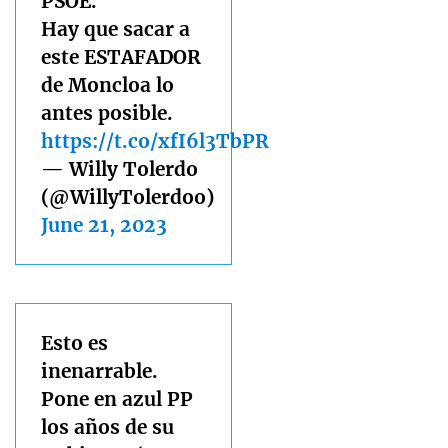
PSOE.
Hay que sacar a
este ESTAFADOR
de Moncloa lo
antes posible.
https://t.co/xfI6l3TbPR
— Willy Tolerdo
(@WillyTolerdoo)
June 21, 2023
Esto es
inenarrable.
Pone en azul PP
los años de su