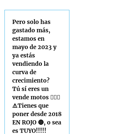
Pero solo has
gastado más,
estamos en
mayo de 2023 y
ya estás
vendiendo la
curva de
crecimiento?
Tú sí eres un
vende motos 🤦🏼‍♂️
⚠️Tienes que
poner desde 2018
EN ROJO 🔴, o sea
es TUYO!!!!!