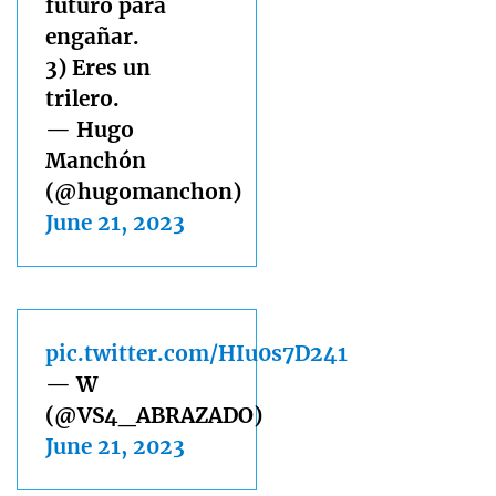
futuro para
engañar.
3) Eres un
trilero.
— Hugo
Manchón
(@hugomanchon)
June 21, 2023
pic.twitter.com/HIu0s7D241
— W
(@VS4_ABRAZADO)
June 21, 2023