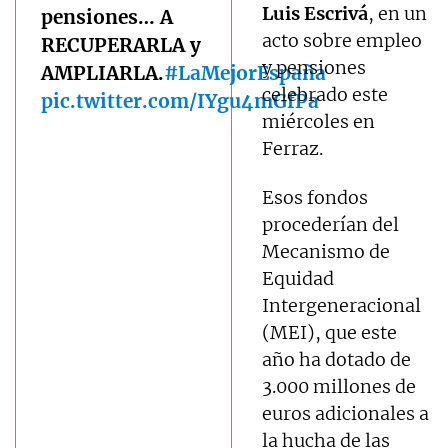
Luis Escrivá
, en un
pensiones… A
acto sobre empleo
RECUPERARLA y
y pensiones
AMPLIARLA.
#LaMejorEspaña
celebrado este
pic.twitter.com/IYgu4mGfPa
miércoles en
Ferraz.
Esos fondos
procederían del
Mecanismo de
Equidad
Intergeneracional
(MEI), que este
año ha dotado de
3.000 millones de
euros adicionales a
la hucha de las