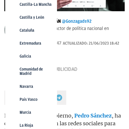
Castilla-La Mancha
Castilla y León
GONZAGA DURÁN
@Gonzagads92
Periodista. Redactor de política nacional en
Cataluña
OKDIARIO.
21/06/2023 17:47
Extremadura
ACTUALIZADO:
21/06/2023 18:42
Galicia
Comunidad de
Madrid
Navarra
País Vasco
Murcia
El presidente del Gobierno,
Pedro Sánchez
, ha
colgado un gráfico en las redes sociales para
La Rioja