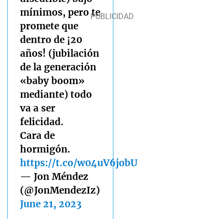
mínimos, pero te
promete que
dentro de ¡20
años! (jubilación
de la generación
«baby boom»
mediante) todo
va a ser
felicidad.
Cara de
hormigón.
https://t.co/w04uV6jobU
— Jon Méndez
(@JonMendezIz)
June 21, 2023