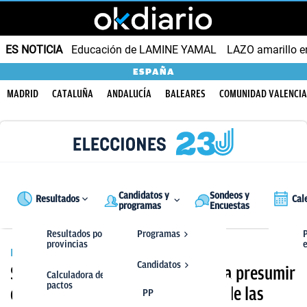
ES NOTICIA
Educación de LAMINE YAMAL
LAZO amarillo e
ESPAÑA
MADRID
CATALUÑA
ANDALUCÍA
BALEARES
COMUNIDAD VALENCI
Candidatos y
Sondeos y
Resultados
Cal
programas
Encuestas
Resultados por
Programas
P
provincias
ELECCIONES 23J
Candidatos
Sánchez manipula un gráfico para presumir
Calculadora de
pactos
de que él habrá llenado la hucha de las
PP
PP