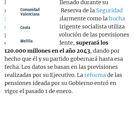
hacer creer que él ha llenado durante su
mandato el Fondo de Reserva de la
Seguridad
Comunidad
Valenciana
Social
, conocido popularmente como la
hucha
de las pensiones
. El dirigente socialista utiliza
Ceuta
para tal ficción una evolución de las previsiones
Melilla
que, asegura el presidente,
superará los
120.000 millones en el año 2043
, dando por
hecho que él y su partido gobernará hasta esa
fecha. Los datos se basan en las previsiones
realizadas por su Ejecutivo. La
reforma
de las
pensiones ideada por su Gobierno entró en
vigor el pasado 1 de enero.