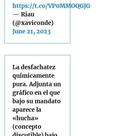
https://t.co/VP0MMOQGJG
— Riau
(@xaviconde)
June 21, 2023
La desfachatez
químicamente
pura. Adjunta un
gráfico en el que
bajo su mandato
aparece la
«hucha»
(concepto
discutible) bajo