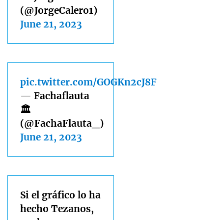
(@JorgeCalero1)
June 21, 2023
pic.twitter.com/GOGKn2cJ8F
— Fachaflauta
🏛️
(@FachaFlauta_)
June 21, 2023
Si el gráfico lo ha
hecho Tezanos,