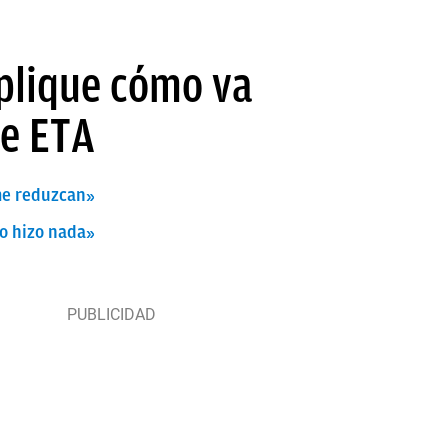
xplique cómo va
de ETA
 me reduzcan»
o hizo nada»