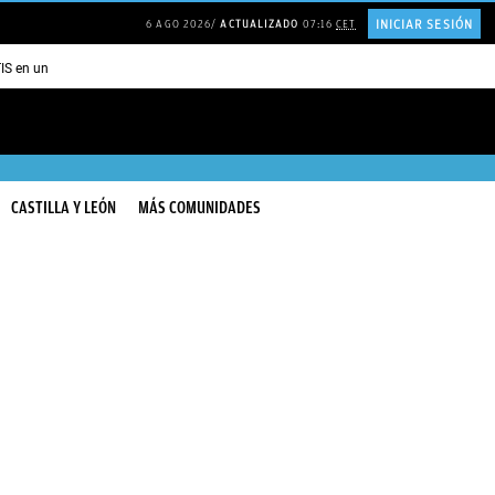
INICIAR SESIÓN
6 AGO 2026
ACTUALIZADO
07:16
CET
TIS en una ISLA en GRECIA
Psicología personas que JUSTIFICAN todo
CASTILLA Y LEÓN
MÁS COMUNIDADES