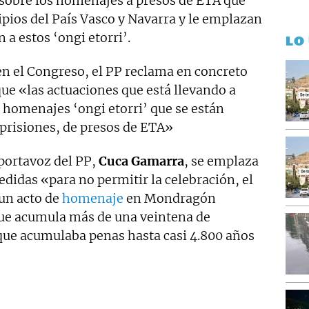
s sobre los homenajes a presos de ETA que
pios del País Vasco y Navarra y le emplazan
 a estos ‘ongi etorri’.
LO
 en el Congreso, el PP reclama en concreto
ue «las actuaciones que está llevando a
e homenajes ‘ongi etorri’ que se están
s prisiones, de presos de ETA»
 portavoz del PP,
Cuca Gamarra
, se emplaza
idas «para no permitir la celebración, el
un acto de
homenaje
en Mondragón
que acumula más de una veintena de
que acumulaba penas hasta casi 4.800 años