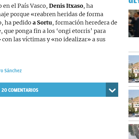
ÚL
 en el País Vasco,
Denis Itxaso
, ha
naje porque «reabren heridas de forma
o, ha pedido
a Sortu
, formación heredera de
, que ponga fin a los ‘ongi etorris’ para
con las víctimas y «no idealizar» a sus
ro Sánchez
20
COMENTARIOS