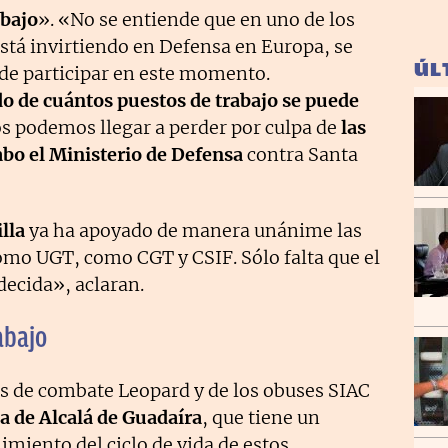
abajo
». «No se entiende que en uno de los
tá invirtiendo en Defensa en Europa, se
ÚL
 de participar en este momento.
o de cuántos puestos de trabajo se puede
s podemos llegar a perder por culpa de
las
cabo el Ministerio de Defensa
contra Santa
lla
ya ha apoyado de manera unánime las
omo UGT, como CGT y CSIF. Sólo falta que el
ecida», aclaran.
abajo
s de combate Leopard y de los obuses SIAC
ca de Alcalá de Guadaíra
, que tiene un
imiento del ciclo de vida de estos