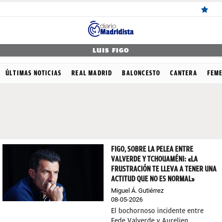
ÚLTIMAS
LUIS FIGO
NOTICIAS
ÚLTIMAS NOTICIAS
REAL MADRID
BALONCESTO
CANTERA
FEM
REAL
MADRID
BALONCESTO
CANTERA
FIGO, SOBRE LA PELEA ENTRE
VALVERDE Y TCHOUAMÉNI: «LA
FICHAJES
FRUSTRACIÓN TE LLEVA A TENER UNA
ACTITUD QUE NO ES NORMAL»
DIRECTO
Miguel Á. Gutiérrez
FEMENINO
08-05-2026
El bochornoso incidente entre
PAPARAZZI
Fede Valverde y Aurelien