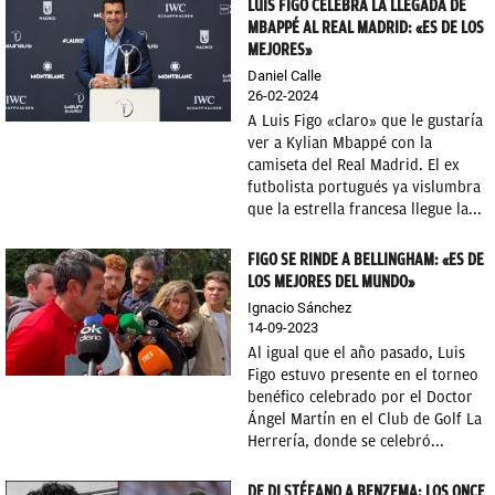
LUIS FIGO CELEBRA LA LLEGADA DE
MBAPPÉ AL REAL MADRID: «ES DE LOS
MEJORES»
Daniel Calle
26-02-2024
A Luis Figo «claro» que le gustaría
ver a Kylian Mbappé con la
camiseta del Real Madrid. El ex
futbolista portugués ya vislumbra
que la estrella francesa llegue la...
FIGO SE RINDE A BELLINGHAM: «ES DE
LOS MEJORES DEL MUNDO»
Ignacio Sánchez
14-09-2023
Al igual que el año pasado, Luis
Figo estuvo presente en el torneo
benéfico celebrado por el Doctor
Ángel Martín en el Club de Golf La
Herrería, donde se celebró...
DE DI STÉFANO A BENZEMA: LOS ONCE