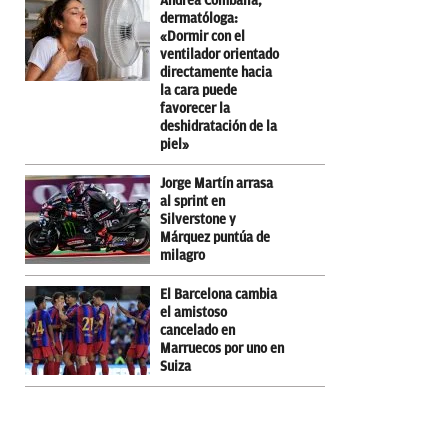
Andrea Combalia,
dermatóloga:
«Dormir con el
ventilador orientado
directamente hacia
la cara puede
favorecer la
deshidratación de la
piel»
Jorge Martín arrasa
al sprint en
Silverstone y
Márquez puntúa de
milagro
El Barcelona cambia
el amistoso
cancelado en
Marruecos por uno en
Suiza