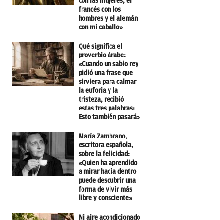
con las mujeres, el
francés con los
hombres y el alemán
con mi caballo»
Qué significa el
proverbio árabe:
«Cuando un sabio rey
pidió una frase que
sirviera para calmar
la euforia y la
tristeza, recibió
estas tres palabras:
Esto también pasará»
María Zambrano,
escritora española,
sobre la felicidad:
«Quien ha aprendido
a mirar hacia dentro
puede descubrir una
forma de vivir más
libre y consciente»
Ni aire acondicionado