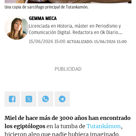
Una copia de sarcófago principal de Tutankamón.
GEMMA MECA
Licenciada en Historia, máster en Periodismo y
Comunicación Digital. Redactora en Ok Diario.
Cuento historias, soy amante de los astros, sigo a la
15/06/2026 15:00
ACTUALIZADO:
15/06/2026 15:00
luna, los TT de Twitter y las tendencias en moda.
Experta en noticias de consumo, lifestyle, recetas y
Lotería de Navidad.
Miel de hace más de 3000 años han encontrado
los egiptólogos
en la tumba de
Tutankámon
,
hicieron algo que nadie hubiera imaginado,