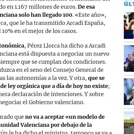
ÚL
o en 1.167 millones de euros.
De esa
nciana solo han llegado 100
. «Este año»,
ca, que le ha transmitido Arcadi España,
l 10% en el mejor de los casos.
utonómica
, Pérez Llorca ha dicho a Arcadi
enciana está dispuesta a negociar un nuevo
siempre que se cumplan dos condiciones.
oduzca en el seno del Consejo General de
as las autonomías a la vez. Y otra,
que se
de ley orgánica que a día de hoy no existe
;
mera declaración de intenciones. Y sobre
 negociar el Gobierno valenciano.
urado que
no va a aceptar «un modelo de
munidad Valenciana por debajo de la
gún le ha dicho el ministro, tampoco se va a