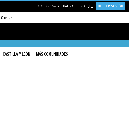
INICIAR SESIÓN
6 AGO 2026
ACTUALIZADO
02:41
CET
TIS en una ISLA en GRECIA
Psicología personas que JUSTIFICAN todo
CASTILLA Y LEÓN
MÁS COMUNIDADES