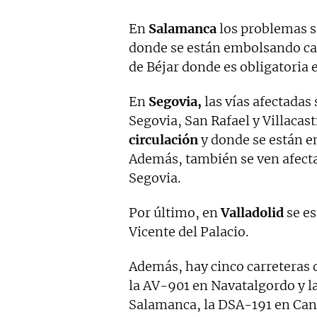
En
Salamanca
los problemas s
donde se están embolsando cam
de Béjar donde es obligatoria 
En
Segovia,
las vías afectadas 
Segovia, San Rafael y Villacas
circulación
y donde se están e
Además, también se ven afecta
Segovia.
Por último, en
Valladolid
se e
Vicente del Palacio.
Además, hay cinco carreteras d
la AV-901 en Navatalgordo y l
Salamanca, la DSA-191 en Cand