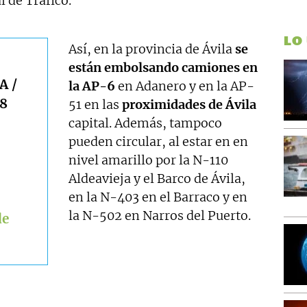
 de Tráfico.
LO
Así, en la provincia de Ávila
se
están embolsando camiones en
A /
la AP-6
en Adanero y en la AP-
38
51 en las
proximidades de Ávila
capital. Además, tampoco
pueden circular, al estar en en
nivel amarillo por la N-110
Aldeavieja y el Barco de Ávila,
en la N-403 en el Barraco y en
la N-502 en Narros del Puerto.
de