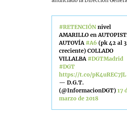
anunciado la Dirección General
#RETENCIÓN
nivel
AMARILLO en AUTOPIST
AUTOVÍA
#A6
(pk 42 al 
creciente) COLLADO
VILLALBA
#DGTMadrid
#DGT
https://t.co/pK4uREC7JL
— D.G.T.
(@InformacionDGT)
17 
marzo de 2018