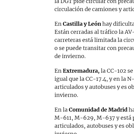
la DGT pide circular con preca
circulación de camiones y arti
En
Castilla y León
hay dificult
Están cerradas al tráfico la 
carreteras está limitada la ci
o se puede transitar con prec
de invierno.
En
Extremadura,
la CC-102 se
igual que la CC-17.4, y en la N
articulados y autobuses y es o
invierno.
En la
Comunidad de Madrid
ha
M-611, M-629, M-637 y está p
articulados, autobuses y es ob
invierno.