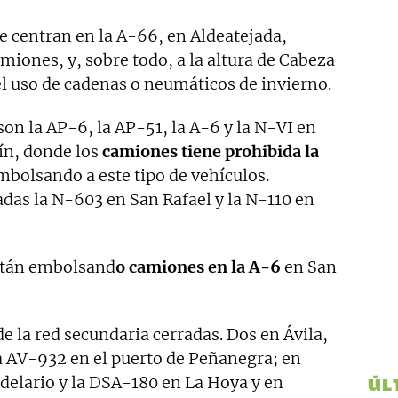
e centran en la A-66, en Aldeatejada,
iones, y, sobre todo, a la altura de Cabeza
el uso de cadenas o neumáticos de invierno.
son la AP-6, la AP-51, la A-6 y la N-VI en
tín, donde los
camiones tiene prohibida la
mbolsando a este tipo de vehículos.
das la N-603 en San Rafael y la N-110 en
stán embolsand
o camiones en la A-6
en San
e la red secundaria cerradas. Dos en Ávila,
a AV-932 en el puerto de Peñanegra; en
elario y la DSA-180 en La Hoya y en
ÚL