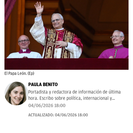
El Papa León. (Ep)
PAULA BENITO
Portadista y redactora de información de última
hora. Escribo sobre política, internacional y
sociedad. Antes, en La Sexta. Contacto:
04/06/2026 18:00
paula.benito@okdiario.
ACTUALIZADO:
04/06/2026 18:00