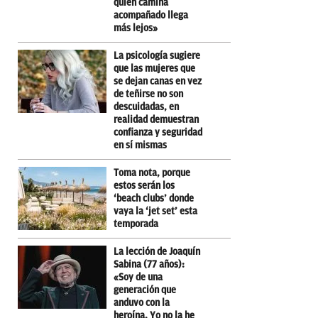
quien camina
acompañado llega
más lejos»
La psicología sugiere
que las mujeres que
se dejan canas en vez
de teñirse no son
descuidadas, en
realidad demuestran
confianza y seguridad
en sí mismas
Toma nota, porque
estos serán los
‘beach clubs’ donde
vaya la ‘jet set’ esta
temporada
La lección de Joaquín
Sabina (77 años):
«Soy de una
generación que
anduvo con la
heroína. Yo no la he