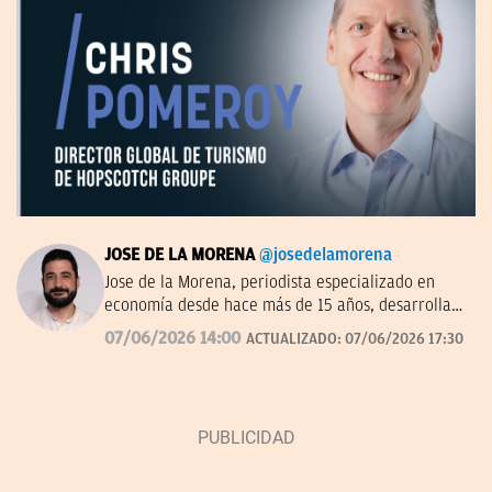
JOSE DE LA MORENA
@josedelamorena
Jose de la Morena, periodista especializado en
economía desde hace más de 15 años, desarrolla
su labor en el campo de la comunicación desde el
07/06/2026 14:00
ACTUALIZADO:
07/06/2026 17:30
prisma de las tendencias, los números y resultados
de las distintas compañías. Una tarea que le ha
llevado a conocer a fondo el mundo empresarial.
Ha trabajado también en comunicación corporativa
y como asesor para distintas marcas
internacionales e institucionales.