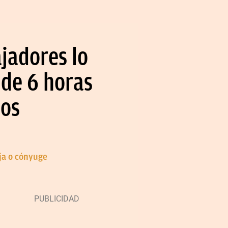
ajadores lo
 de 6 horas
tos
eja o cónyuge