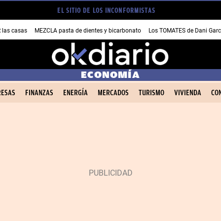
EL SITIO DE LOS INCONFORMISTAS
las casas
MEZCLA pasta de dientes y bicarbonato
Los TOMATES de Dani Garc
ECONOMÍA
ESAS
FINANZAS
ENERGÍA
MERCADOS
TURISMO
VIVIENDA
CO