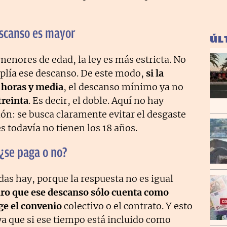
escanso es mayor
ÚL
menores de edad, la ley es más estricta. No
plía ese descanso. De este modo,
si la
o horas y media
, el descanso mínimo ya no
treinta
. Es decir, el doble. Aquí no hay
n: se busca claramente evitar el desgaste
s todavía no tienen los 18 años.
¿se paga o no?
as hay, porque la respuesta no es igual
aro que ese descanso sólo cuenta como
oge el convenio
colectivo o el contrato. Y esto
ya que si ese tiempo está incluido como