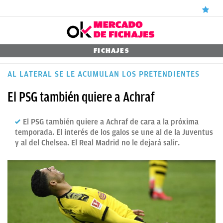
ÚLTIMAS
FICHAJES
NOTICIAS
AL LATERAL SE LE ACUMULAN LOS PRETENDIENTES
REAL
El PSG también quiere a Achraf
MADRID
El PSG también quiere a Achraf de cara a la próxima
BALONCESTO
temporada. El interés de los galos se une al de la Juventus
y al del Chelsea. El Real Madrid no le dejará salir.
CANTERA
FICHAJES
DIRECTO
FEMENINO
PAPARAZZI