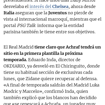
pretendientes. Si hace unos días
Daily Mirror
desvelaba el
interés del
Chelsea
, ahora desde
Italia
aseguran que la
Juventus
no pierde de
vista al internacional marroquí, mientras que el
portal
PSG Talk
informa que la entidad
parisina también le tiene entre sus objetivos.
El Real Madrid
tiene claro que Achraf tendrá un
sitio en la primera plantilla la próxima
temporada.
Eduardo Inda, director de
OKDIARIO, ya desveló en El Chiringuito, donde
tiene su habitual sección de exclusivas cada
lunes, que Zidane quiere recuperar al defensa.
«A final de temporada saldrán del Madrid Luka
Modric y Marcelo», confirmó Inda, quien
también explicó que los blancos han decidido
que «se repescará a Achraf», un jugador muy