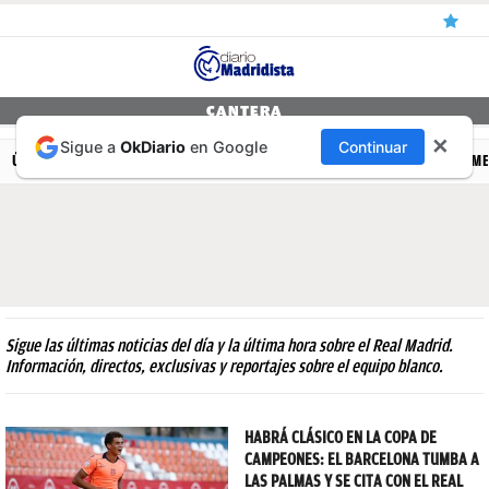
ÚLTIMAS
CANTERA
✕
Sigue a
OkDiario
en Google
Continuar
NOTICIAS
ÚLTIMAS NOTICIAS
REAL MADRID
BALONCESTO
CANTERA
FEM
REAL
MADRID
BALONCESTO
CANTERA
Sigue las últimas noticias del día y la última hora sobre el Real Madrid.
FICHAJES
Información, directos, exclusivas y reportajes sobre el equipo blanco.
DIRECTO
HABRÁ CLÁSICO EN LA COPA DE
FEMENINO
CAMPEONES: EL BARCELONA TUMBA A
PAPARAZZI
LAS PALMAS Y SE CITA CON EL REAL