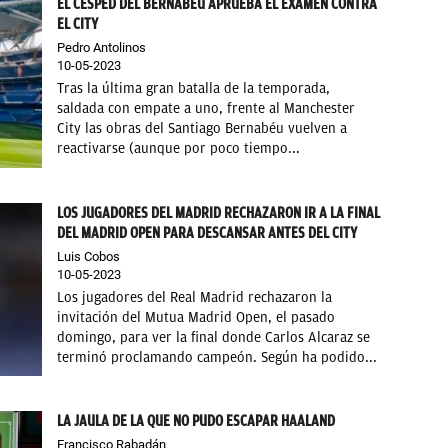
EL CÉSPED DEL BERNABÉU APRUEBA EL EXAMEN CONTRA
EL CITY
Pedro Antolinos
10-05-2023
Tras la última gran batalla de la temporada,
saldada con empate a uno, frente al Manchester
City las obras del Santiago Bernabéu vuelven a
reactivarse (aunque por poco tiempo...
LOS JUGADORES DEL MADRID RECHAZARON IR A LA FINAL
DEL MADRID OPEN PARA DESCANSAR ANTES DEL CITY
Luis Cobos
10-05-2023
Los jugadores del Real Madrid rechazaron la
invitación del Mutua Madrid Open, el pasado
domingo, para ver la final donde Carlos Alcaraz se
terminó proclamando campeón. Según ha podido...
LA JAULA DE LA QUE NO PUDO ESCAPAR HAALAND
Francisco Rabadán