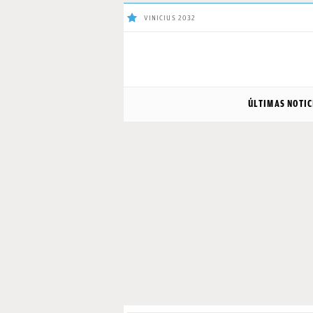
VINICIUS 2032
ÚLTIMAS
ÚLTIMAS NOTIC
NOTICIAS
REAL
MADRID
BALONCESTO
CANTERA
FICHAJES
DIRECTO
FEMENINO