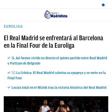
ÚLTIMAS
EUROLIGA
NOTICIAS
El Real Madrid se enfrentará al Barcelona
REAL
en la Final Four de la Euroliga
MADRID
📝 Así hemos vivido en directo el quinto partido entre Real Madrid
BALONCESTO
y Partizan de Belgrado
CANTERA
✍🏼 La Crónica: El Real Madrid culmina su epopeya y se mete en la
Final Four
FICHAJES
Locura total en el Wizink tras la victoria histórica del Real Madrid
DIRECTO
FEMENINO
PAPARAZZI