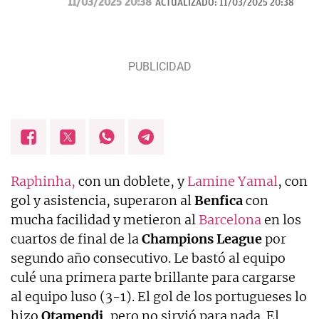
11/03/2025 20:38
ACTUALIZADO:
11/03/2025 20:38
por la pelota.
Raphinha,
con un doblete, y
Lamine Yamal
, con
gol y asistencia, superaron al
Benfica
con
mucha facilidad y metieron al
Barcelona
en los
cuartos de final de la
Champions League
por
segundo año consecutivo. Le bastó al equipo
culé una primera parte brillante para cargarse
al equipo luso (3-1). El gol de los portugueses lo
hizo
Otamendi
, pero no sirvió para nada. El