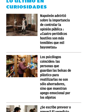
LO ÚLTIMO EN
CURIOSIDADES
Napoleón advirtió
sobre la importancia
de controlar la
opinión pública :
«Cuatro periódicos
hostiles son más
temibles que mil
bayonetas»
Los psicólogos
coinciden: las
personas que
guardan las bolsas de
plástico para
reutilizarlas no son
sólo ahorradores,
sino que muestran
apego emocional por
los objetos
¿Se escribe preveer o
prever? El veredicto