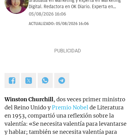
Graduada en Marketing y experta en Marketing
Digital. Redactora en OK Diario. Experta en
curiosidades, mascotas, consumo y Lotería de
05/08/2026 16:06
Navidad.
ACTUALIZADO:
05/08/2026 16:06
Winston Churchill
, dos veces primer ministro
del Reino Unido y
Premio Nobel
de Literatura
en 1953, compartió una reflexión sobre la
valentía: «Se necesita valentía para levantarse
y hablar; también se necesita valentía para