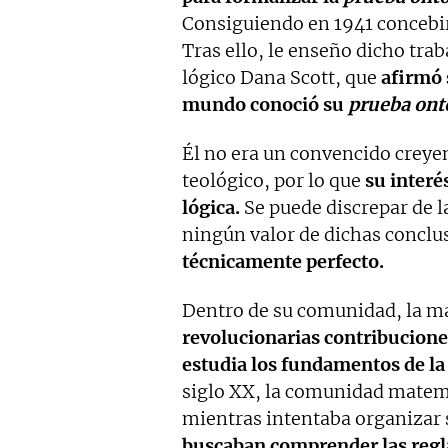
Consiguiendo en 1941 concebir 
Tras ello, le enseño dicho tr
lógico Dana Scott, que
afirmó s
mundo conoció su
prueba ont
Él no era un convencido creyen
teológico, por lo que
su inter
lógica.
Se puede discrepar de l
ningún valor de dichas concl
técnicamente perfecto.
Dentro de su comunidad, la m
revolucionarias contribucione
estudia los fundamentos de la 
siglo XX, la comunidad matemá
mientras intentaba organizar s
buscaban comprender las regla