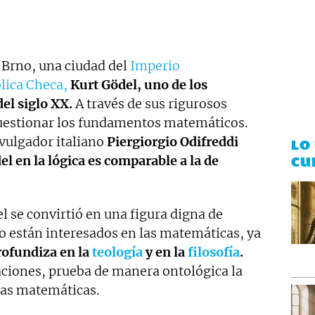
n Brno, una ciudad del
Imperio
lica Checa,
Kurt Gödel, uno de los
el siglo XX.
A través de sus rigurosos
cuestionar los fundamentos matemáticos.
vulgador italiano
Piergiorgio Odifreddi
LO
l en la lógica es comparable a la de
CU
 se convirtió en una figura digna de
no están interesados en las matemáticas, ya
rofundiza en la
teología
y en la
filosofía
.
aciones, prueba de manera ontológica la
 las matemáticas.