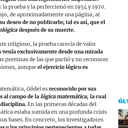
la prueba y la perfeccionó en 1954 y 1970.
abajo, de aproximadamente una página, al
u deseo de no publicarlo; tal es así, que el
ológica
después de su muerte.
te religioso, la prueba carecía de valor
és venía exclusivamente desde una mirada
as premisas de las que partió y no reconocer
usiones, aunque
el ejercicio lógico es
atemática, Gödel es
reconocido por sus
s al campo de la
lógica matemática,
la cual
ÚL
disciplina.
En las primeras décadas del
tica estaba sumida en una profunda crisis
us bases. En concreto, los investigadores
s y los principios pertenecientes a todas