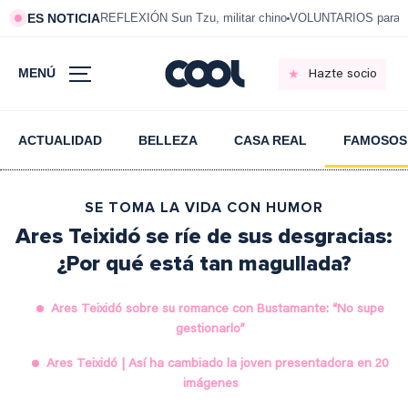
ES NOTICIA
REFLEXIÓN Sun Tzu, militar chino
VOLUNTARIOS para vi
MENÚ
Hazte socio
ACTUALIDAD
BELLEZA
CASA REAL
FAMOSOS
SE TOMA LA VIDA CON HUMOR
Ares Teixidó se ríe de sus desgracias:
¿Por qué está tan magullada?
Ares Teixidó sobre su romance con Bustamante: “No supe
gestionarlo”
Ares Teixidó | Así ha cambiado la joven presentadora en 20
imágenes