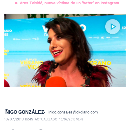
Ares Teixidó, nueva víctima de un ‘hater’ en Instagram
ÍÑIGO GONZÁLEZ
inigo.gonzalez@okdiario.com
10/07/2018 16:49
ACTUALIZADO:
10/07/2018 16:49