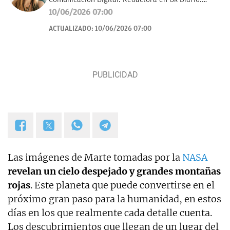
Cuento historias, soy amante de los astros, sigo a la
10/06/2026 07:00
luna, los TT de Twitter y las tendencias en moda.
ACTUALIZADO:
10/06/2026 07:00
Experta en noticias de consumo, lifestyle, recetas y
Lotería de Navidad.
Las imágenes de Marte tomadas por la
NASA
revelan un cielo despejado y grandes montañas
rojas
. Este planeta que puede convertirse en el
próximo gran paso para la humanidad, en estos
días en los que realmente cada detalle cuenta.
Los descubrimientos que llegan de un lugar del