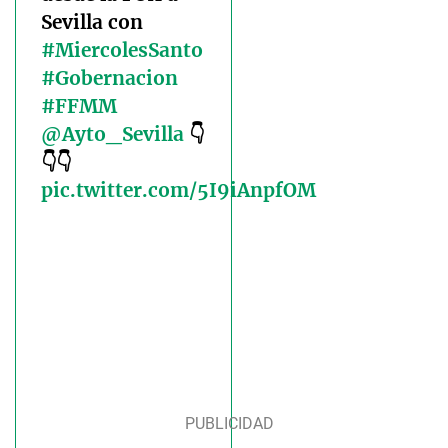
Sevilla con
#MiercolesSanto
#Gobernacion
#FFMM
@Ayto_Sevilla
👇
👇👇
pic.twitter.com/5I9iAnpfOM