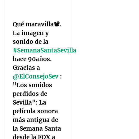
Qué maravilla📽️.
La imagen y
sonido de la
#SemanaSantaSevilla
hace 90años.
Gracias a
@ElConsejoSev
:
"Los sonidos
perdidos de
Sevilla": La
película sonora
más antigua de
la Semana Santa
desde la FOX a