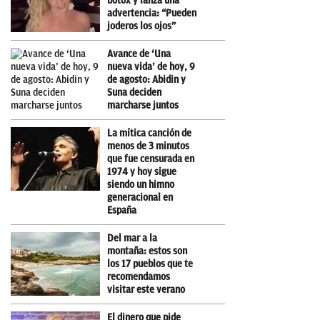
bótox y lanza una
advertencia: “Pueden
joderos los ojos”
Avance de ‘Una
nueva vida’ de hoy, 9
de agosto: Abidin y
Suna deciden
marcharse juntos
La mítica canción de
menos de 3 minutos
que fue censurada en
1974 y hoy sigue
siendo un himno
generacional en
España
Del mar a la
montaña: estos son
los 17 pueblos que te
recomendamos
visitar este verano
El dinero que pide