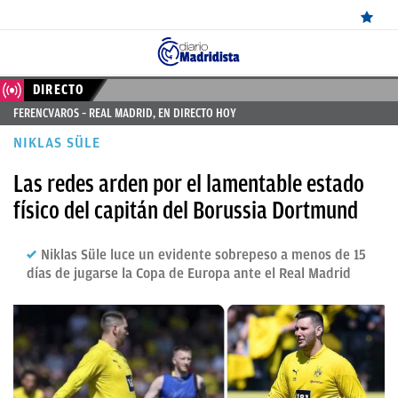
ÚLTIMAS
DIRECTO
FERENCVAROS – REAL MADRID, EN DIRECTO HOY
NOTICIAS
NIKLAS SÜLE
REAL
Las redes arden por el lamentable estado
MADRID
físico del capitán del Borussia Dortmund
BALONCESTO
Niklas Süle luce un evidente sobrepeso a menos de 15
CANTERA
días de jugarse la Copa de Europa ante el Real Madrid
FICHAJES
DIRECTO
FEMENINO
PAPARAZZI