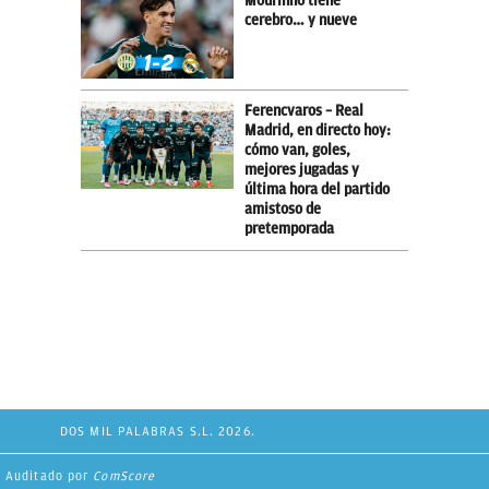
Mourinho tiene
cerebro… y nueve
Ferencvaros – Real
Madrid, en directo hoy:
cómo van, goles,
mejores jugadas y
última hora del partido
amistoso de
pretemporada
DOS MIL PALABRAS S.L. 2026.
Auditado por
ComScore