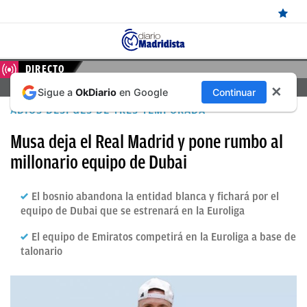
ÚLTIMAS
DIRECTO
FERENCVAROS – REAL MADRID, EN DIRECTO HOY
✕
Sigue a
OkDiario
en Google
Continuar
NOTICIAS
ADIÓS DESPUÉS DE TRES TEMPORADA
REAL
Musa deja el Real Madrid y pone rumbo al
MADRID
millonario equipo de Dubai
BALONCESTO
El bosnio abandona la entidad blanca y fichará por el
CANTERA
equipo de Dubai que se estrenará en la Euroliga
FICHAJES
El equipo de Emiratos competirá en la Euroliga a base de
DIRECTO
talonario
FEMENINO
PAPARAZZI