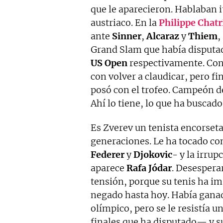
que le aparecieron. Hablaban i
austriaco. En la
Philippe Chatr
ante
Sinner
,
Alcaraz
y
Thiem
,
Grand Slam que había disputa
US
Open
respectivamente. Con
con volver a claudicar, pero f
posó con el trofeo. Campeón d
Ahí lo tiene, lo que ha buscado 
Es Zverev un tenista encorseta
generaciones. Le ha tocado con
Federer
y
Djokovic
- y la irru
aparece
Rafa
Jódar
. Desesperar
tensión, porque su tenis ha im
negado hasta hoy. Había ganado
olímpico, pero se le resistía 
finales que ha disputado— y su