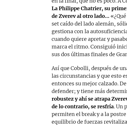
en la final, que no es poco. A C
La Philippe Chatrier, su prime
de Zverev al otro lado…
«¿Qué 
set caído del lado alemán, sólid
gestiona con la autosuficienci
cuando quiere apretar y pasab
marca el ritmo. Consiguió inic
sus dos últimas finales de Gra
Así que Cobolli, después de u
las circunstancias y que esto es
entonces su mejor calzado. De
defender; y tiene más determi
robustez y ahí se atrapa Zverev
de lo contrario, se resfría
. Un 
permiten el break y a la postre 
equilibrio de fuerzas revitaliza