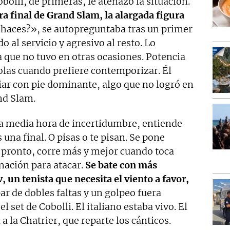
obolli, de primeras, le atenazó la situación.
ra final de Grand Slam, la alargada figura
haces?», se autopreguntaba tras un primer
o al servicio y agresivo al resto. Lo
a que no tuvo en otras ocasiones. Potencia
olas cuando prefiere contemporizar. Él
iar con pie dominante, algo que no logró en
nd Slam.
na media hora de incertidumbre, entiende
 una final. O pisas o te pisan. Se pone
 pronto, corre más y mejor cuando toca
nación para atacar.
Se bate con más
, un tenista que necesita el viento a favor,
par de dobles faltas y un golpeo fuera
el set de Cobolli. El italiano estaba vivo. El
 a la Chatrier, que reparte los cánticos.