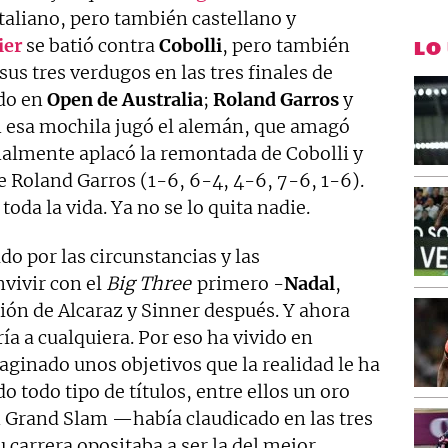
taliano, pero también castellano y
ier
se batió contra
Cobolli
, pero también
LO
 sus tres verdugos en las tres finales de
do en
Open
de
Australia
;
Roland
Garros
y
 esa mochila jugó el alemán, que amagó
inalmente aplacó la remontada de Cobolli y
e Roland Garros (1-6, 6-4, 4-6, 7-6, 1-6).
toda la vida. Ya no se lo quita nadie.
do por las circunstancias y las
vivir con el
Big Three
primero -
Nadal
,
pción de Alcaraz y Sinner después. Y ahora
ía a cualquiera. Por eso ha vivido en
aginado unos objetivos que la realidad le ha
 todo tipo de títulos, entre ellos un oro
un Grand Slam —había claudicado en las tres
 carrera opositaba a ser la del mejor