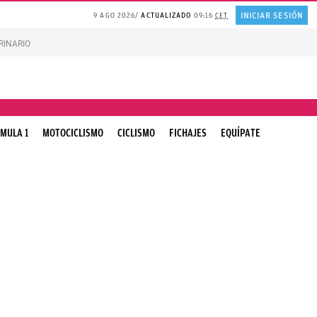
INICIAR SESIÓN
9 AGO 2026
ACTUALIZADO
09:16
CET
RINARIO gatos
Gonzalo Bernardos sobre JUBILACIÓN
MULA 1
MOTOCICLISMO
CICLISMO
FICHAJES
EQUÍPATE