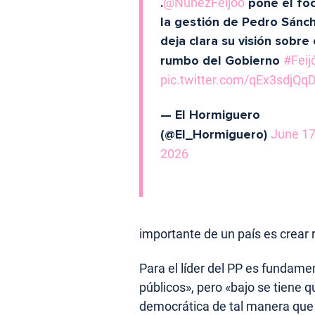
.
@NunezFeijoo
pone el fo
la gestión de Pedro Sánc
deja clara su visión sobre 
rumbo del Gobierno
#Fei
pic.twitter.com/qEx3sdjQq
— El Hormiguero
(@El_Hormiguero)
June 17
2026
importante de un país es crear r
Para el líder del PP es fundamen
públicos», pero «bajo se tiene 
democrática de tal manera que 