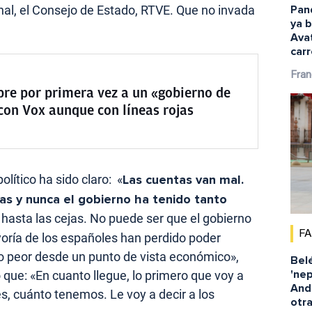
Pand
onal, el Consejo de Estado, RTVE. Que no invada
ya b
Avat
car
Fran
bre por primera vez a un «gobierno de
con Vox aunque con líneas rojas
olítico ha sido claro: «
Las cuentas van mal.
s y nunca el gobierno ha tenido tanto
asta las cejas. No puede ser que el gobierno
F
yoría de los españoles han perdido poder
o peor desde un punto de vista económico»,
Belé
'nep
que: «En cuanto llegue, lo primero que voy a
Andr
es, cuánto tenemos. Le voy a decir a los
otra