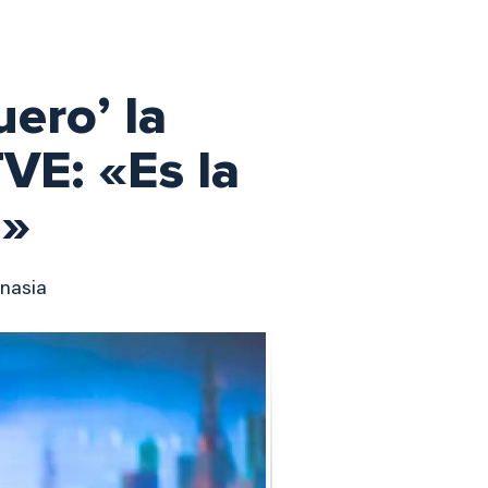
uero’ la
VE: «Es la
z»
anasia