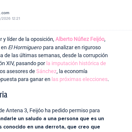
o.com
/2026 12:21
 y líder de la oposición,
Alberto Núñez Feijóo
,
s en
El Hormiguero
para analizar en riguroso
ica de las últimas semanas, desde la corrupción
eón XIV, pasando por
la imputación histórica de
 los asesores de
Sánchez
, la economía
ropuesta para ganar en
las próximas elecciones
.
ria
de Antena 3, Feijóo ha pedido permiso para
andarle un saludo a una persona que es un
 conocido en una derrota, que creo que