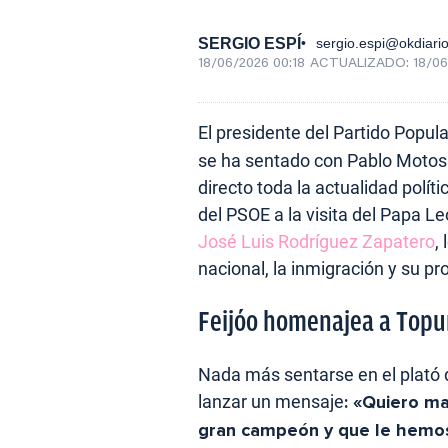
SERGIO ESPÍ
sergio.espi@okdiari
18/06/2026 00:18
ACTUALIZADO:
18/06
El presidente del Partido Popular
se ha sentado con Pablo Moto
directo toda la actualidad polít
del PSOE a la visita del Papa L
José Luis Rodríguez Zapatero
,
nacional, la inmigración y su p
Feijóo homenajea a Topu
Nada más sentarse en el plató 
lanzar un mensaje
: «Quiero m
gran campeón y que le hemos