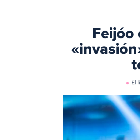
Feijóo 
«invasión
t
El 