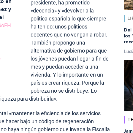
co en
presidente, ha prometido
hez y
«decencia» y «devolver a la
el
política española lo que siempre
LI
jóoEH
ha tenido: unos políticos
Del
D
decentes que no vengan a robar.
los 
rec
También propongo una
alternativa de gobierno para que
Lucí
,
los jóvenes puedan llegar a fin de
mes y puedan acceder a una
vivienda. Y lo importante en un
país es crear riqueza. Porque la
pobreza no se distribuye. Lo
iqueza para distribuirla».
tal «mantener la eficiencia de los servicios
TE
que hacer bajo un código de regeneración
no haya ningún gobierno que invada la Fiscalía
Jam