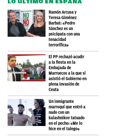
LO ÚLTIMO EN ESPAÑA
Ramón Arcusa y
Teresa Giménez
Barbat: «Pedro
Sánchez es un
psicópata con una
tenacidad
terrorífica»
El PP rechazó acudir
a la fiesta en la
Embajada de
Marruecos a la que sí
asistió el Gobierno en
plena invasión de
Ceuta
Un inmigrante
marroquí que entró a
nado con un
kalashnikov tatuado
en el pecho: «Me lo
hice en el talego»