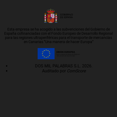
Esta empresa se ha acogido a las subvenciones del Gobierno de
España cofinanciadas con el Fondo Europeo de Desarrollo Regional
para las regiones ultraperiféricas para el transporte de mercancías
en Canarias.”Una manera de hacer Europa”
DOS MIL PALABRAS S.L. 2026.
Auditado por
ComScore