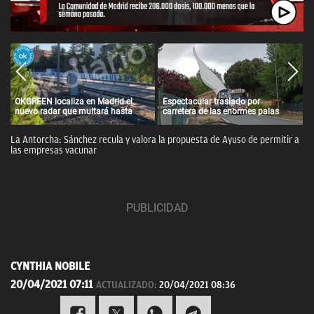
OKGREEN localiza en Madrid el
Espectacular traslado por
nuevo radar que multará hasta
carretera de las enormes palas
con 3.000 euros a los coches más
para un parque eólico de Iberdrola
contaminantes
en Álava
La Antorcha: Sánchez recula y valora la propuesta de Ayuso de permitir a
las empresas vacunar
CYNTHIA NOBILE
20/04/2021 07:11
ACTUALIZADO:
20/04/2021 08:36