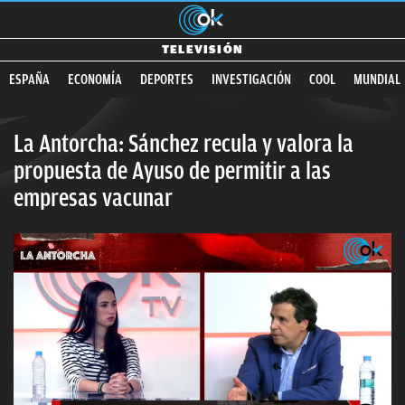
ES NOTICIA
Guardar recuerdos de la INFANCIA
TRUCO para
TELEVISIÓN
ESPAÑA
ECONOMÍA
DEPORTES
INVESTIGACIÓN
COOL
MUNDIAL
La Antorcha: Sánchez recula y valora la
propuesta de Ayuso de permitir a las
empresas vacunar