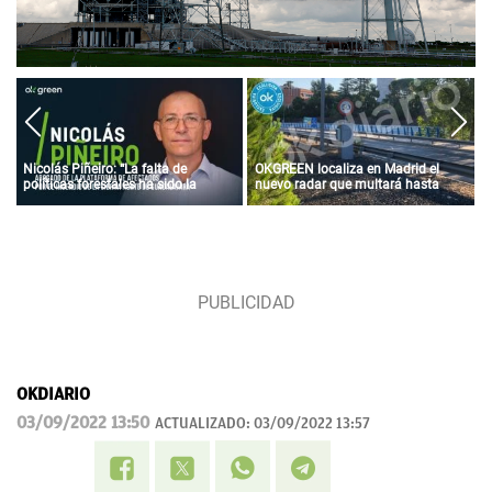
Nicolás Piñeiro: “La falta de
OKGREEN localiza en Madrid el
políticas forestales ha sido la
nuevo radar que multará hasta
gasolina que ha arrasado media
con 3.000 euros a los coches más
provincia”
contaminantes
OKDIARIO
03/09/2022 13:50
ACTUALIZADO:
03/09/2022 13:57