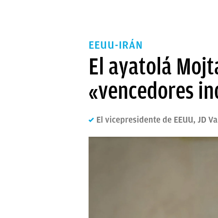
EEUU-IRÁN
El ayatolá Mojt
«vencedores ind
El vicepresidente de EEUU, JD V