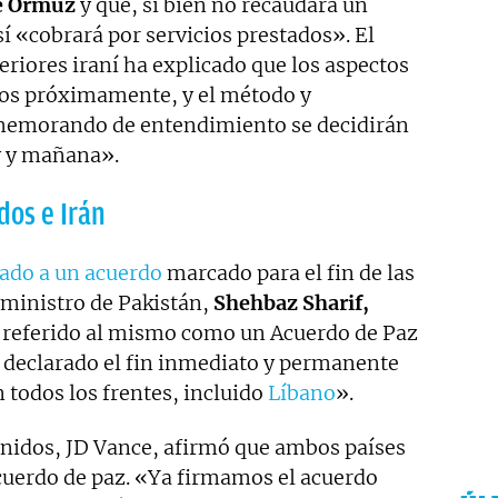
e Ormuz
y que, si bien no recaudará un
sí «cobrará por servicios prestados». El
eriores iraní ha explicado que los aspectos
cos próximamente, y el método y
memorando de entendimiento se decidirán
y y mañana».
dos e Irán
gado a un acuerdo
marcado para el fin de las
 ministro de Pakistán,
Shehbaz Sharif,
 referido al mismo como un Acuerdo de Paz
n declarado el fin inmediato y permanente
n todos los frentes, incluido
Líbano
».
Unidos, JD Vance, afirmó que ambos países
cuerdo de paz. «Ya firmamos el acuerdo