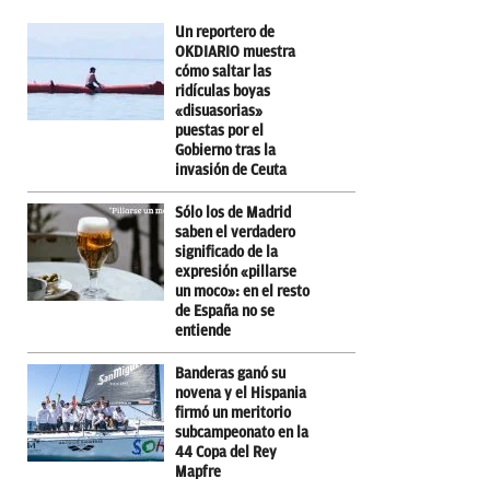
Un reportero de
OKDIARIO muestra
cómo saltar las
ridículas boyas
«disuasorias»
puestas por el
Gobierno tras la
invasión de Ceuta
Sólo los de Madrid
saben el verdadero
significado de la
expresión «pillarse
un moco»: en el resto
de España no se
entiende
Banderas ganó su
novena y el Hispania
firmó un meritorio
subcampeonato en la
44 Copa del Rey
Mapfre