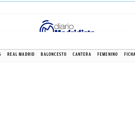
S
REAL MADRID
BALONCESTO
CANTERA
FEMENINO
FICH