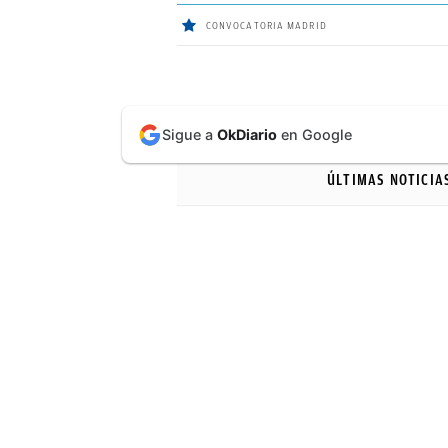
CONVOCATORIA MADRID
ÚLTIMAS
Sigue a
OkDiario
en Google
NOTICIAS
ÚLTIMAS NOTICIA
REAL
MADRID
BALONCESTO
CANTERA
FICHAJES
DIRECTO
FEMENINO