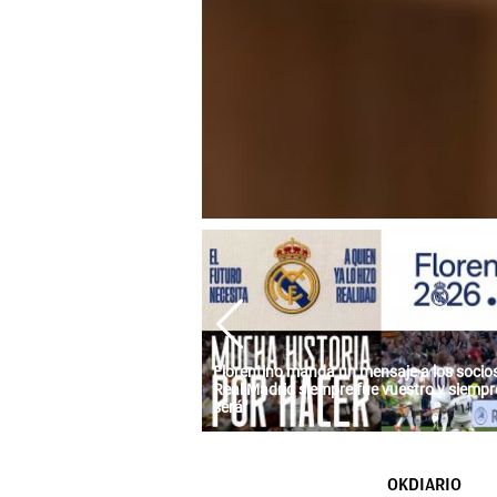
Florentino manda un mensaje a los socios:
Real Madrid siempre fue vuestro y siempre
será"
OKDIARIO