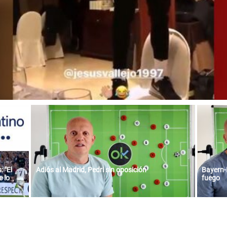
 "El
Adiós al Madrid, Pedri sin oposición
Bayern-
 lo
fuego