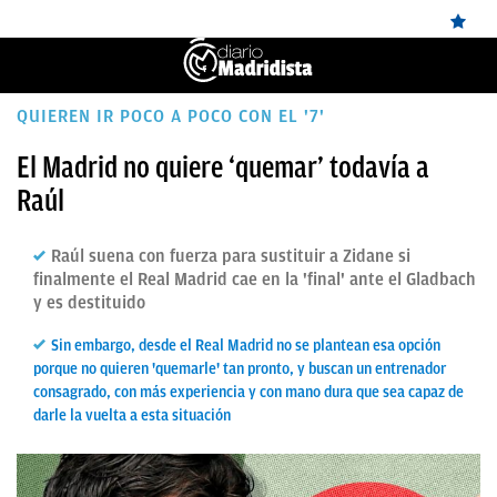
ÚLTIMAS
QUIEREN IR POCO A POCO CON EL '7'
NOTICIAS
El Madrid no quiere ‘quemar’ todavía a
Raúl
REAL
MADRID
Raúl suena con fuerza para sustituir a Zidane si
BALONCESTO
finalmente el Real Madrid cae en la 'final' ante el Gladbach
y es destituido
CANTERA
Sin embargo, desde el Real Madrid no se plantean esa opción
FICHAJES
porque no quieren 'quemarle' tan pronto, y buscan un entrenador
consagrado, con más experiencia y con mano dura que sea capaz de
DIRECTO
darle la vuelta a esta situación
FEMENINO
PAPARAZZI