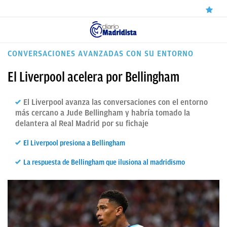
ÚLTIMAS
CONVERSACIONES AVANZADAS CON SU ENTORNO
NOTICIAS
El Liverpool acelera por Bellingham
REAL
El Liverpool avanza las conversaciones con el entorno
MADRID
más cercano a Jude Bellingham y habría tomado la
delantera al Real Madrid por su fichaje
BALONCESTO
El Liverpool presiona a Bellingham
CANTERA
La respuesta de Bellingham que ilusiona al madridismo
FICHAJES
DIRECTO
FEMENINO
PAPARAZZI