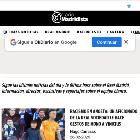
ÚLTIMAS
ÚLTIMAS NOTICIAS
REAL MADRID
BALONCESTO
CANTERA
FEM
✕
Sigue a
OkDiario
en Google
Continuar
NOTICIAS
REAL
MADRID
BALONCESTO
Sigue las últimas noticias del día y la última hora sobre el Real Madrid.
CANTERA
Información, directos, exclusivas y reportajes sobre el equipo blanco.
FICHAJES
RACISMO EN ANOETA: UN AFICIONADO
DIRECTO
DE LA REAL SOCIEDAD LE HACE
GESTOS DE MONO A VINICIUS
FEMENINO
Hugo Carrasco
PAPARAZZI
26-02-2025