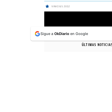
VINICIUS 2032
ÚLTIMAS
Sigue a
OkDiario
en Google
NOTICIAS
ÚLTIMAS NOTICIA
REAL
MADRID
BALONCESTO
CANTERA
FICHAJES
DIRECTO
FEMENINO