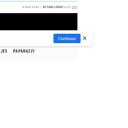
6 AGO 2026
ACTUALIZADO
21:12
CET
✕
Continuar
AJES
PAPARAZZI