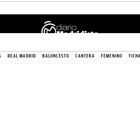
S
REAL MADRID
BALONCESTO
CANTERA
FEMENINO
FICH