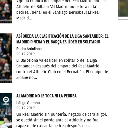
Aquí la crónica del empate del Real Madrid ante el
Athletic de Bilbao: ‘Al Madrid no le toca ni la
pedrea’. ¡Final en el Santiago Bernabéu! El Real
Madrid...
ASÍ QUEDA LA CLASIFICACIÓN DE LA LIGA SANTANDER: EL
MADRID PINCHA Y EL BARÇA ES LÍDER EN SOLITARIO
Pedro Antolinos
22-12-2019
El Barcelona ya es líder en solitario de la Liga
Santander después del empate del Real Madrid
contra el Athletic Club en el Bernabéu. El equipo de
Zidane no...
AL MADRID NO LE TOCA NI LA PEDREA
Látigo Serrano
22-12-2019
Un Real Madrid sin puntería, negado de cara al gol,
se quedó sin el gordo ante el Athletic y no fue
capaz ni de rascar la pedrea después de...