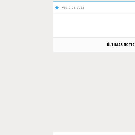
VINICIUS 2032
ÚLTIMAS
ÚLTIMAS NOTIC
NOTICIAS
REAL
MADRID
BALONCESTO
CANTERA
FICHAJES
DIRECTO
FEMENINO