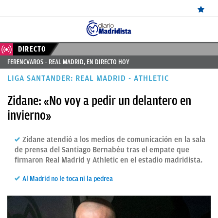
ÚLTIMAS
DIRECTO
FERENCVAROS – REAL MADRID, EN DIRECTO HOY
NOTICIAS
LIGA SANTANDER: REAL MADRID - ATHLETIC
REAL
Zidane: «No voy a pedir un delantero en
MADRID
invierno»
BALONCESTO
Zidane atendió a los medios de comunicación en la sala
CANTERA
de prensa del Santiago Bernabéu tras el empate que
FICHAJES
firmaron Real Madrid y Athletic en el estadio madridista.
DIRECTO
Al Madrid no le toca ni la pedrea
FEMENINO
PAPARAZZI