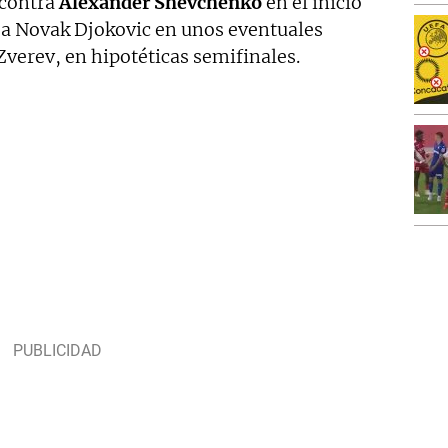
 contra
Alexander Shevchenko
en el inicio
 a Novak Djokovic en unos eventuales
Zverev, en hipotéticas semifinales.