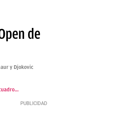
 Open de
ñaur y Djokovic
 cuadro…