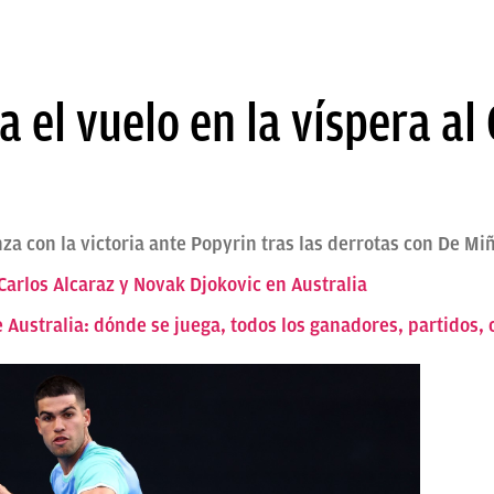
 el vuelo en la víspera al
za con la victoria ante Popyrin tras las derrotas con De Mi
 Carlos Alcaraz y Novak Djokovic en Australia
 Australia: dónde se juega, todos los ganadores, partidos,