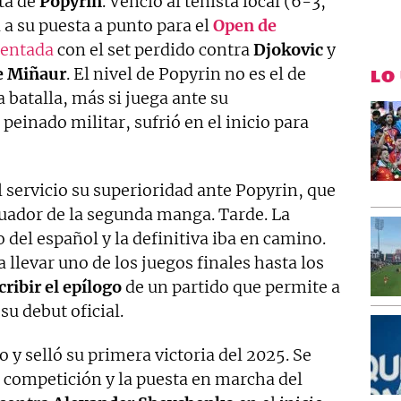
ta de
Popyrin
. Venció al tenista local (6-3,
 a su puesta a punto para el
Open de
dentada
con el set perdido contra
Djokovic
y
e Miñaur
. El nivel de Popyrin no es el de
LO
 batalla, más si juega ante su
 peinado militar, sufrió en el inicio para
 servicio su superioridad ante Popyrin, que
uador de la segunda manga. Tarde. La
 del español y la definitiva iba en camino.
a llevar uno de los juegos finales hasta los
ribir el epílogo
de un partido que permite a
su debut oficial.
to y selló su primera victoria del 2025. Se
a competición y la puesta en marcha del