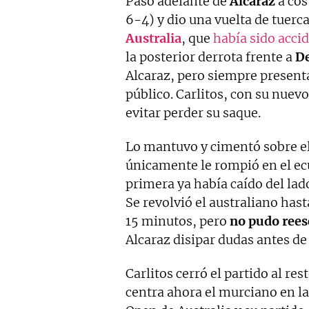
Paso adelante de
Alcaraz
a cos
6-4) y dio una vuelta de tuerca
Australia
, que
había sido acci
la posterior derrota frente a
D
Alcaraz, pero siempre presenta
público. Carlitos, con su nuevo
evitar perder su saque.
Lo mantuvo y cimentó sobre el
únicamente le rompió en el ec
primera ya había caído del lado
Se revolvió el australiano hast
15 minutos, pero
no pudo reesc
Alcaraz disipar dudas antes de 
Carlitos cerró el partido al res
centra ahora el murciano en l