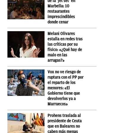
de la ‘jet set’ en
Marbella: 10
restaurantes
imprescindibles
donde cenar
Melani Olivares
estalla en redes tras
las críticas por su
físico: «¿Qué hay de
malo en las
arrugas?»
Vox no ve riesgo de
ruptura con el PP por
el reparto de los
menores: «El
Gobierno tiene que
devolverlos ya a
Marruecos»
Prohens traslada al
presidente de Ceuta
que en Baleares no
caben más menas