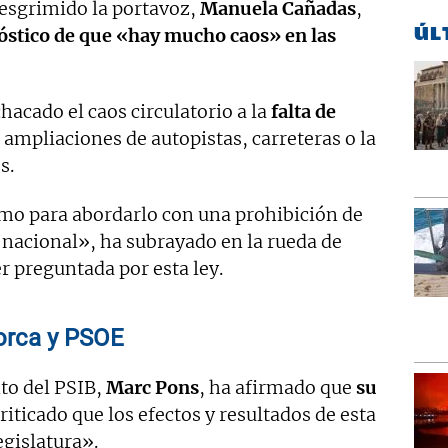
 esgrimido la portavoz,
Manuela Cañadas
,
ÚL
óstico de que «hay mucho caos» en las
hacado el caos circulatorio a la
falta de
 ampliaciones de autopistas, carreteras o la
s.
mo para abordarlo con una prohibición de
o nacional», ha subrayado en la rueda de
er preguntada por esta ley.
lorca y PSOE
nto del PSIB,
Marc Pons
, ha afirmado que
su
criticado que los efectos y resultados de esta
egislatura».