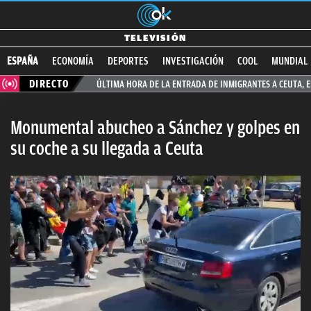
ES NOTICIA
Bolsas de PLÁSTICO reutilizables
REFLEXIÓN 
TELEVISIÓN
ESPAÑA
ECONOMÍA
DEPORTES
INVESTIGACIÓN
COOL
MUNDIAL
DIRECTO
ÚLTIMA HORA DE LA ENTRADA DE INMIGRANTES A CEUTA, 
Monumental abucheo a Sánchez y golpes en
su coche a su llegada a Ceuta