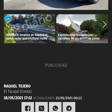
OKGREEN localiza en Madrid el
Espectacular traslado por
nuevo radar que multará hasta
carretera de las enormes palas
con 3.000 euros a los coches más
para un parque eólico de Iberdrola
contaminantes
en Álava
RAQUEL TEJERO
El Tarajal (Ceuta)
18/05/2021 17:12
ACTUALIZADO:
21/05/2021 00:13