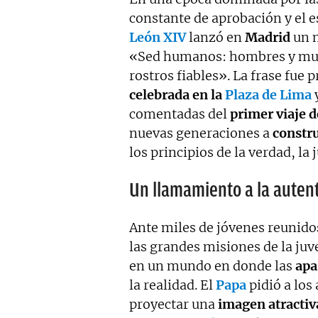
constante de aprobación y el 
León XIV
lanzó en
Madrid
un m
«Sed humanos: hombres y muje
rostros fiables». La frase fue
celebrada en la
Plaza de Lima
y
comentadas del
primer viaje 
nuevas generaciones a
constru
los principios de la verdad, la 
Un llamamiento a la auten
Ante miles de jóvenes reunido
las grandes misiones de la ju
en un mundo en donde las
apa
la realidad. El
Papa
pidió a los
proyectar una
imagen atractiv