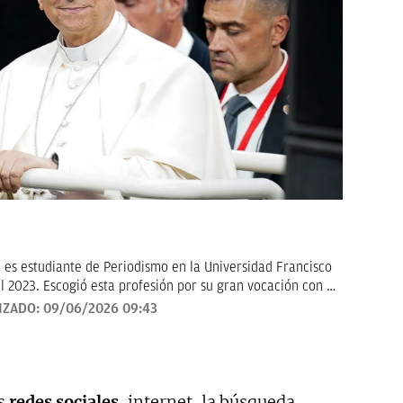
 es estudiante de Periodismo en la Universidad Francisco
l 2023. Escogió esta profesión por su gran vocación con la
Hoy en día, tiene mucho interés por la historia, deportes
IZADO:
09/06/2026 09:43
bjetivo es seguir formándose y aprender a contar los
urosa.
as
redes sociales
, internet, la búsqueda