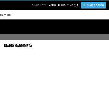
INICIAR SESIÓN
5 AGO 2026
ACTUALIZADO
01:42
CET
TIS en una ISLA en GRECIA
Psicología personas que JUSTIFICAN todo
DIARIO MADRIDISTA