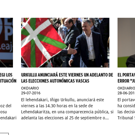
EGI LOS
URKULLU ANUNCIARÁ ESTE VIERNES UN ADELANTO DE
EL PORTA
ITUACIÓN
LAS ELECCIONES AUTONÓMICAS VASCAS
ERROR "JU
OKDIARIO
OKDIARI
29-07-2016
28-06-201
El lehendakari, Iñigo Urkullu, anunciará este
El portav
voz del
viernes a las 14.30 horas en la sede de
ha consid
Josu
Lehendakaritza, en una comparecencia pública, si
las decis
hendakari
adelanta las elecciones al 25 de septiembre o...
Tribunal 