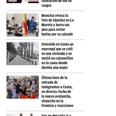
colocación de sus ex
cargos
Moncloa retoca la
foto de Sánchez en La
Mareta y borra sus
pies para evitar
burlas por su calzado
Detenido en Ceuta un
marroquí que se coló
en una vivienda y se
metió en calzoncillos
en la cama donde
dormía una mujer
Última hora de la
entrada de
inmigrantes a Ceuta,
en directo: fecha de
la nueva avalancha,
situación en la
frontera y reacciones
Vox no descarta ir a