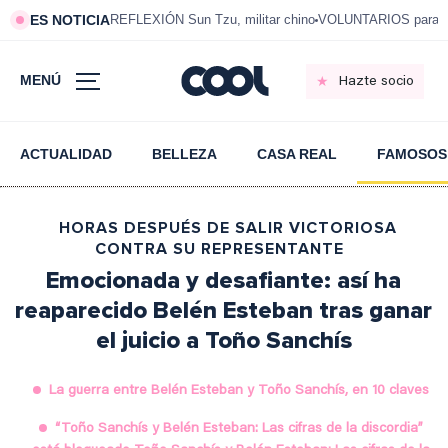
ES NOTICIA
REFLEXIÓN Sun Tzu, militar chino
VOLUNTARIOS para vi
MENÚ
Hazte socio
ACTUALIDAD
BELLEZA
CASA REAL
FAMOSOS
HORAS DESPUÉS DE SALIR VICTORIOSA
CONTRA SU REPRESENTANTE
Emocionada y desafiante: así ha
reaparecido Belén Esteban tras ganar
el juicio a Toño Sanchís
La guerra entre Belén Esteban y Toño Sanchís, en 10 claves
“Toño Sanchís y Belén Esteban: Las cifras de la discordia”