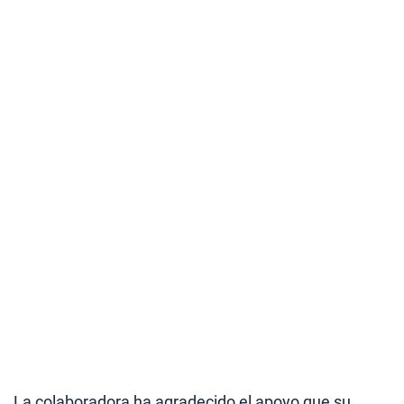
La colaboradora ha agradecido el apoyo que su