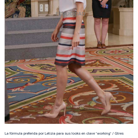
La fórmula preferida por Letizia para sus looks en clave 'working' / Gtres