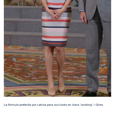
La fórmula preferida por Letizia para sus looks en clave 'working' / Gtres