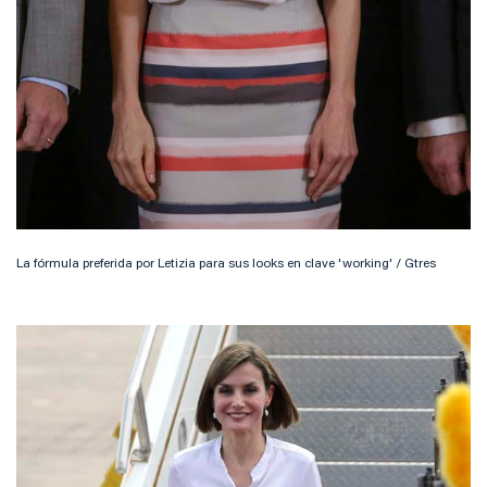
La fórmula preferida por Letizia para sus looks en clave 'working' / Gtres